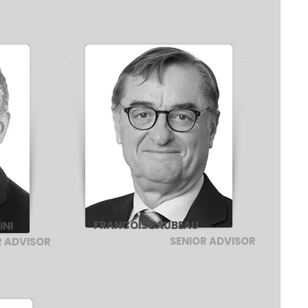
FRANCOIS BAUBEAU
INI
SENIOR ADVISOR
VISOR