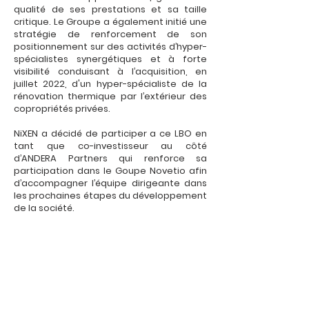
qualité de ses prestations et sa taille
critique. Le Groupe a également initié une
stratégie de renforcement de son
positionnement sur des activités d’hyper-
spécialistes synergétiques et à forte
visibilité conduisant à l’acquisition, en
juillet 2022, d'un hyper-spécialiste de la
rénovation thermique par l’extérieur des
copropriétés privées.
NiXEN a décidé de participer a ce LBO en
tant que co-investisseur au côté
d’ANDERA Partners qui renforce sa
participation dans le Goupe Novetio afin
d’accompagner l’équipe dirigeante dans
les prochaines étapes du développement
de la société.
Les mots du dirigeant :
"
Notre partenaire Andera Partners a été un
véritable accélérateur de notre
développement. [...] nous sommes très
heureux d’avoir concrétisé le renforcement
de notre actionnariat avec l’arrivée de
notre nouveau partenaire Five Arrows,